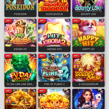
POSEIDON
DUOFUDUOCAI
BOUNTY LOKI
HOT
HOT
HOT
XIBOBA HIT
XIBOBA HIT2
HAPPY HIT
HOT
HOT
HOT
FU DAI LIAN LIAN-DRAGON
PINE OF PLINKO 2
G-GOLDENDRUM
HOT
HOT