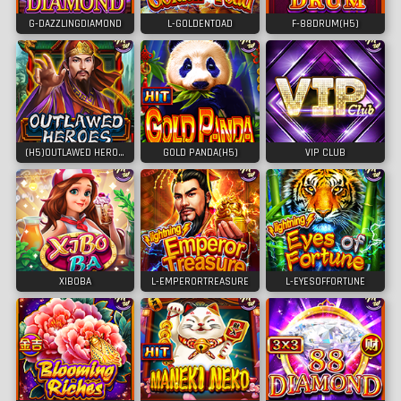
G-DAZZLINGDIAMOND
L-GOLDENTOAD
F-88DRUM(H5)
(H5)OUTLAWED HEROES
GOLD PANDA(H5)
VIP CLUB
XIBOBA
L-EMPERORTREASURE
L-EYESOFFORTUNE