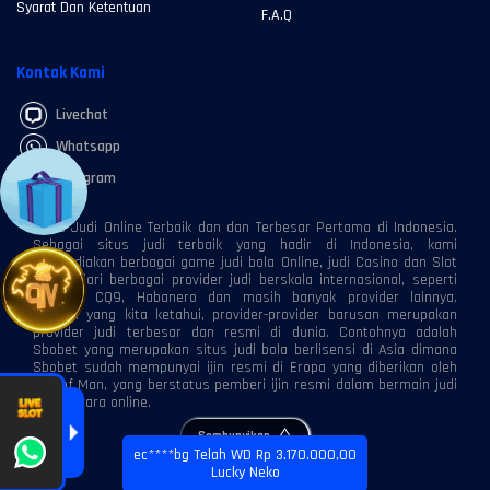
Syarat Dan Ketentuan
F.A.Q
Kontak Kami
Livechat
Whatsapp
Telegram
Situs Judi Online Terbaik dan dan Terbesar Pertama di Indonesia.
Sebagai situs judi terbaik yang hadir di Indonesia, kami
menyediakan berbagai game judi bola Online, judi Casino dan Slot
Online dari berbagai provider judi berskala internasional, seperti
SBOBET, CQ9, Habanero dan masih banyak provider lainnya.
Seperti yang kita ketahui, provider-provider barusan merupakan
provider judi terbesar dan resmi di dunia. Contohnya adalah
Sbobet yang merupakan situs judi bola berlisensi di Asia dimana
Sbobet sudah mempunyai ijin resmi di Eropa yang diberikan oleh
Isle of Man, yang berstatus pemberi ijin resmi dalam bermain judi
bola secara online.
Sembunyikan
ec****bg Telah WD Rp 3.170.000,00
Lucky Neko