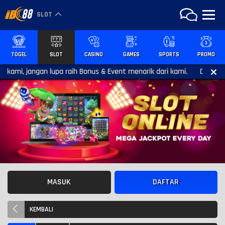
SLOT
TOGEL
SLOT
CASINO
GAMES
SPORTS
PROMO
 jangan lupa raih Bonus & Event menarik dari kami.
DI MOHON TRA
MASUK
DAFTAR
KEMBALI