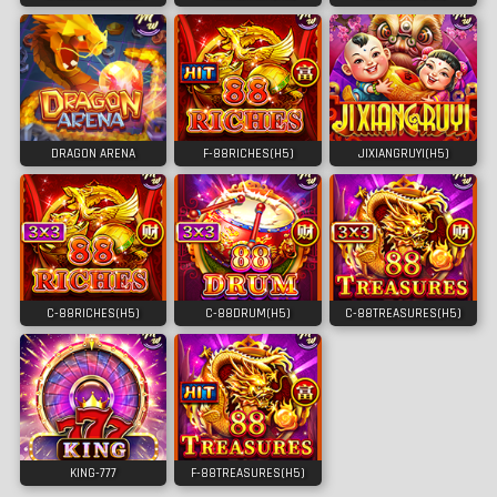
DRAGON ARENA
F-88RICHES(H5)
JIXIANGRUYI(H5)
C-88RICHES(H5)
C-88DRUM(H5)
C-88TREASURES(H5)
KING-777
F-88TREASURES(H5)