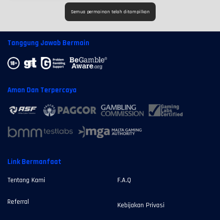
Semua permainan telah ditampilkan
Tanggung Jawab Bermain
Aman Dan Terpercaya
Link Bermanfaat
Tentang Kami
F.A.Q
Referral
Kebijakan Privasi