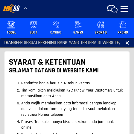
TOGEL
SLOT
CASINO
GAMES
SPORTS
PROMO
 TRANSFER SESUAI REKENING BANK YANG TERTERA DI WEBSITE, TRANS
SYARAT & KETENTUAN
SELAMAT DATANG DI WEBSITE KAMI
Pendaftar harus berusia 17 tahun keatas.
Tim kami akan melakukan KYC (Know Your Customer) untuk
memastikan data Anda.
Anda wajib memberikan data informasi dengan lengkap
dan valid dalam formulir yang tersedia saat melakukan
registrasi Nomor telepon
Proses Transaksi hanya bisa dilakukan pada jam bank
online.