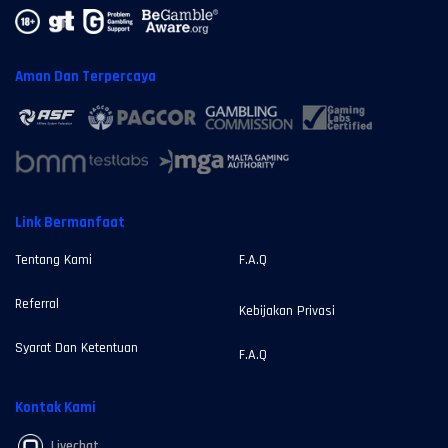
Aman Dan Terpercaya
Link Bermanfaat
Tentang Kami
F.A.Q
Referral
Kebijakan Privasi
Syarat Dan Ketentuan
F.A.Q
Kontak Kami
Livechat