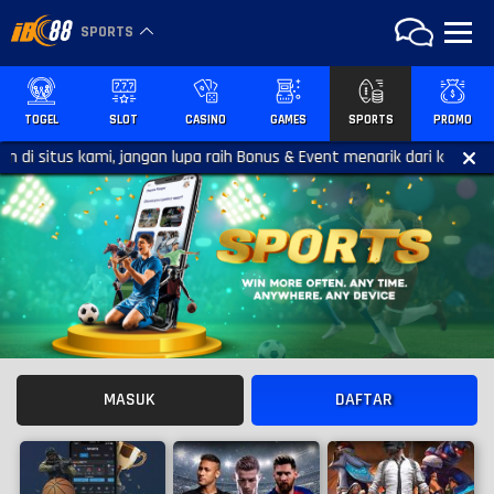
SPORTS
TOGEL
SLOT
CASINO
GAMES
SPORTS
PROMO
i situs kami, jangan lupa raih Bonus & Event menarik dari kami.
D
MASUK
DAFTAR