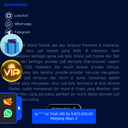
Kontak Kami
Livechat
Whatsapp
Telegram
Situs Judi Online Terbaik dan dan Terbesar Pertama di Indonesia.
Sebagai situs judi terbaik yang hadir di Indonesia, kami
menyediakan berbagai game judi bola Online, judi Casino dan Slot
Online dari berbagai provider judi berskala internasional, seperti
SBOBET, CQ9, Habanero dan masih banyak provider lainnya.
Seperti yang kita ketahui, provider-provider barusan merupakan
provider judi terbesar dan resmi di dunia. Contohnya adalah
Sbobet yang merupakan situs judi bola berlisensi di Asia dimana
Sbobet sudah mempunyai ijin resmi di Eropa yang diberikan oleh
Isle of Man, yang berstatus pemberi ijin resmi dalam bermain judi
bola secara online.
Sembunyikan
tp****cd Telah WD Rp 5.873.000,00
Mahjong Ways 2