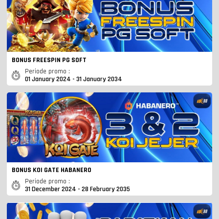
BONUS FREESPIN PG SOFT
Periode promo :
01 January 2024 - 31 January 2034
BONUS KOI GATE HABANERO
Periode promo :
31 December 2024 - 28 February 2035