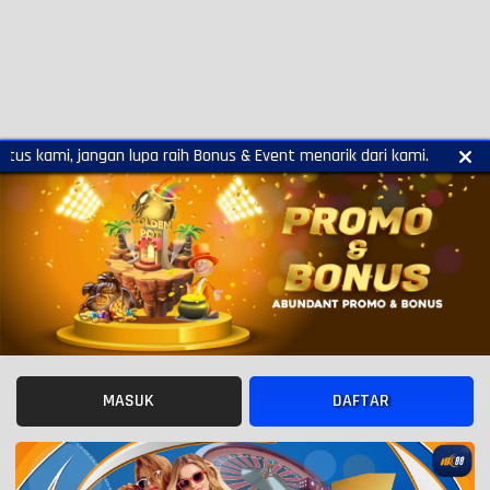
i, jangan lupa raih Bonus & Event menarik dari kami.
DI MOHON TR
MASUK
DAFTAR