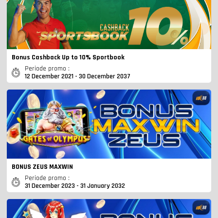
Bonus Cashback Up to 10% Sportbook
Periode promo :
12 December 2021 - 30 December 2037
BONUS ZEUS MAXWIN
Periode promo :
31 December 2023 - 31 January 2032