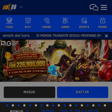
TOGEL
SLOT
CASINO
GAMES
SPORTS
PROMO
rik dari kami.
DI MOHON TRANSFER SESUAI REKENING BANK YANG T
MASUK
DAFTAR
BONUS