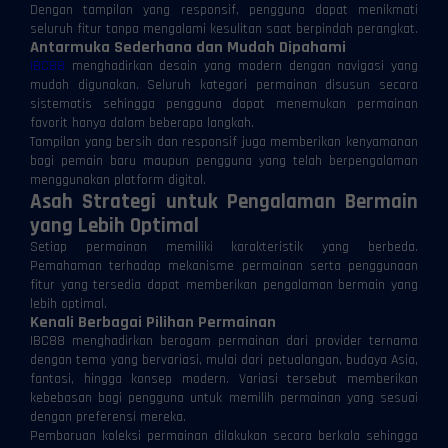
Dengan tampilan yang responsif, pengguna dapat menikmati
seluruh fitur tanpa mengalami kesulitan saat berpindah perangkat.
Antarmuka Sederhana dan Mudah Dipahami
IBC88
menghadirkan desain yang modern dengan navigasi yang
mudah digunakan. Seluruh kategori permainan disusun secara
sistematis sehingga pengguna dapat menemukan permainan
favorit hanya dalam beberapa langkah.
Tampilan yang bersih dan responsif juga memberikan kenyamanan
bagi pemain baru maupun pengguna yang telah berpengalaman
menggunakan platform digital.
Asah Strategi untuk Pengalaman Bermain
yang Lebih Optimal
Setiap permainan memiliki karakteristik yang berbeda.
Pemahaman terhadap mekanisme permainan serta penggunaan
fitur yang tersedia dapat memberikan pengalaman bermain yang
lebih optimal.
Kenali Berbagai Pilihan Permainan
IBC88 menghadirkan beragam permainan dari provider ternama
dengan tema yang bervariasi, mulai dari petualangan, budaya Asia,
fantasi, hingga konsep modern. Variasi tersebut memberikan
kebebasan bagi pengguna untuk memilih permainan yang sesuai
dengan preferensi mereka.
Pembaruan koleksi permainan dilakukan secara berkala sehingga