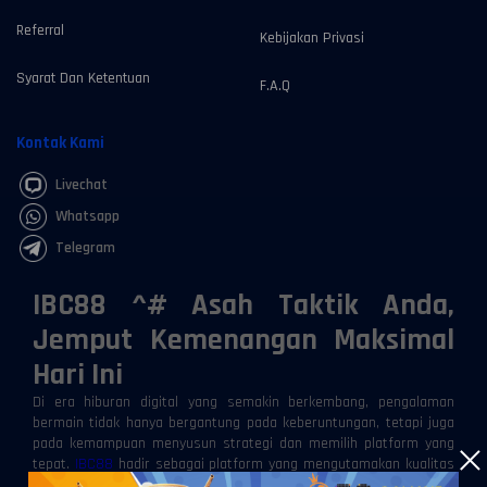
Referral
Kebijakan Privasi
Syarat Dan Ketentuan
F.A.Q
Kontak Kami
Livechat
Whatsapp
Telegram
IBC88 ^# Asah Taktik Anda,
Jemput Kemenangan Maksimal
Hari Ini
Di era hiburan digital yang semakin berkembang, pengalaman
bermain tidak hanya bergantung pada keberuntungan, tetapi juga
pada kemampuan menyusun strategi dan memilih platform yang
tepat.
IBC88
hadir sebagai platform yang mengutamakan kualitas
layanan melalui sistem modern, performa server yang stabil, serta