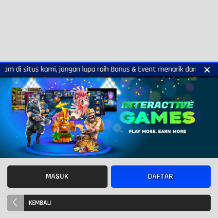
m di situs kami, jangan lupa raih Bonus & Event menarik dari kami.
MASUK
DAFTAR
KEMBALI