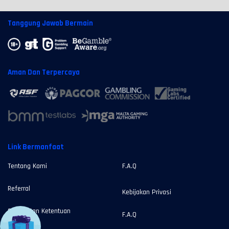
Tanggung Jawab Bermain
Aman Dan Terpercaya
Link Bermanfaat
Tentang Kami
F.A.Q
Referral
Kebijakan Privasi
Syarat Dan Ketentuan
F.A.Q