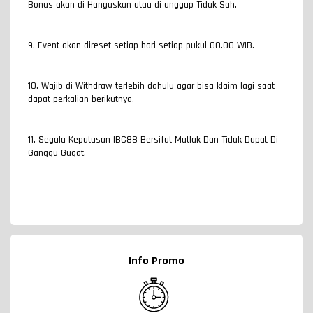
Bonus akan di Hanguskan atau di anggap Tidak Sah.
9. Event akan direset setiap hari setiap pukul 00.00 WIB.
10. Wajib di Withdraw terlebih dahulu agar bisa klaim lagi saat
dapat perkalian berikutnya.
11. Segala Keputusan IBC88 Bersifat Mutlak Dan Tidak Dapat Di
Ganggu Gugat.
Info Promo