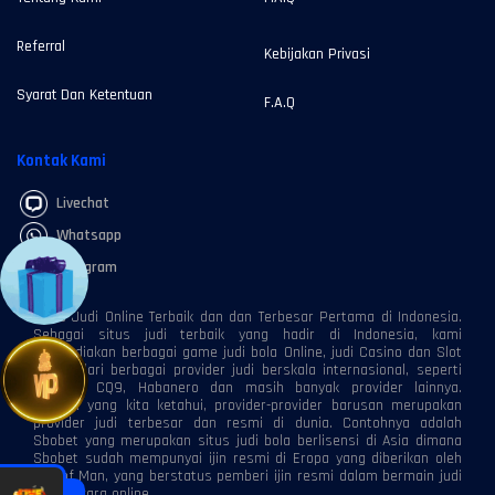
Referral
Kebijakan Privasi
Syarat Dan Ketentuan
F.A.Q
Kontak Kami
Livechat
Whatsapp
Telegram
Situs Judi Online Terbaik dan dan Terbesar Pertama di Indonesia.
Sebagai situs judi terbaik yang hadir di Indonesia, kami
menyediakan berbagai game judi bola Online, judi Casino dan Slot
Online dari berbagai provider judi berskala internasional, seperti
SBOBET, CQ9, Habanero dan masih banyak provider lainnya.
Seperti yang kita ketahui, provider-provider barusan merupakan
provider judi terbesar dan resmi di dunia. Contohnya adalah
Sbobet yang merupakan situs judi bola berlisensi di Asia dimana
Sbobet sudah mempunyai ijin resmi di Eropa yang diberikan oleh
Isle of Man, yang berstatus pemberi ijin resmi dalam bermain judi
bola secara online.