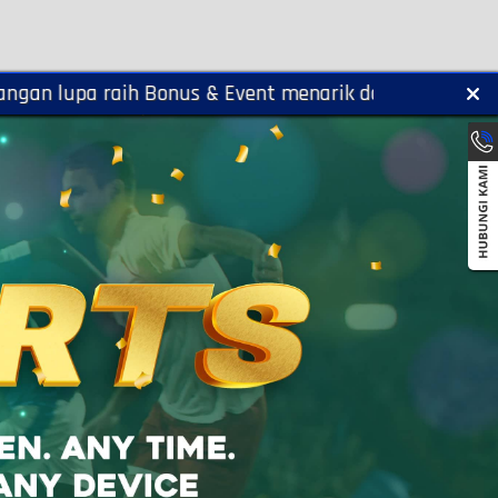
n lupa raih Bonus & Event menarik dari kami.
DI MO