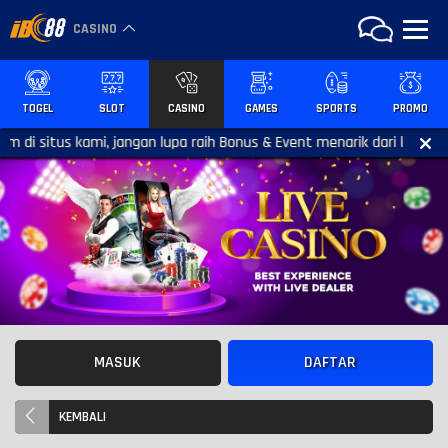
CASINO
TOGEL
SLOT
CASINO
GAMES
SPORTS
PROMO
 di situs kami, jangan lupa raih Bonus & Event menarik dari kami.
MASUK
DAFTAR
KEMBALI